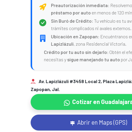
Preautorización inmediata:
Resolvemo
préstamo por auto
en menos de 120 min
Sin Buró de Crédito:
Tu vehículo es tu ava
trámites complicados ni avales externos.
Ubicación en Zapopan:
Encuéntranos 
Lapizlázuli
, zona Residencial Victoria.
Crédito por tu auto sin dejarlo:
Obtén el ef
necesitas y
sigue manejando tu auto
por Ja
Av. Lapizlázuli #3458 Local 2, Plaza Lapizlá
Zapopan, Jal.
Cotizar en Guadalajar
Abrir en Maps (GPS)