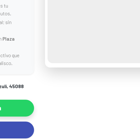
s tu
utos.
l; sin
en
Plaza
ectivo que
lisco.
zuli, 45088
a