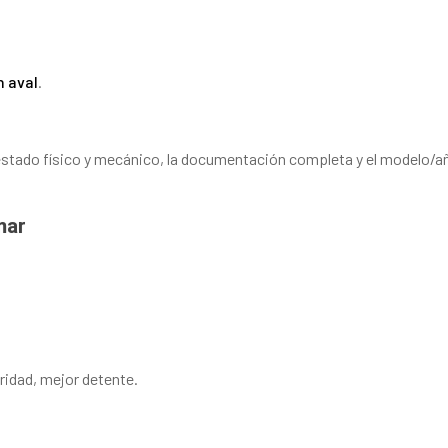
n aval
.
 estado físico y mecánico, la documentación completa y el modelo/a
mar
aridad, mejor detente.