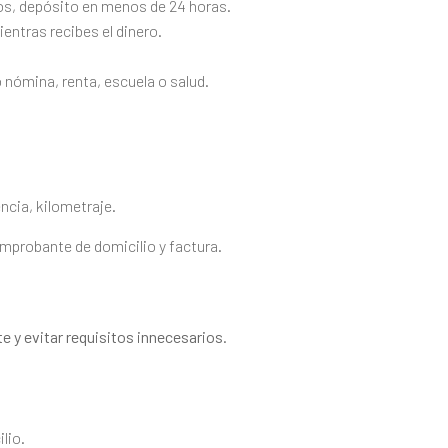
os, depósito en menos de 24 horas.
ntras recibes el dinero.
nómina, renta, escuela o salud.
.
cia, kilometraje.
mprobante de domicilio y factura.
ite y evitar requisitos innecesarios.
lio.